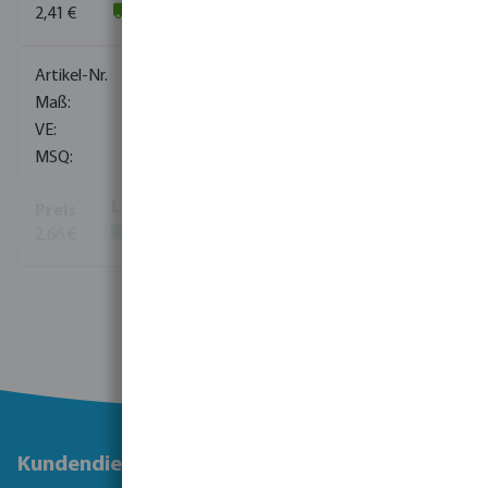
2,41 €
(2531)
0706820
20 mm
150
1
2,66 €
(16356)
Mehr Informationen
Kundendienst