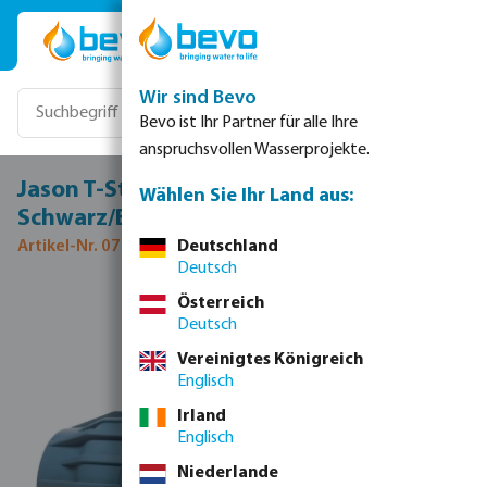
Zum Hauptinhalt springen
Wir sind Bevo
Bevo ist Ihr Partner für alle Ihre
anspruchsvollen Wasserprojekte.
Jason T-Stück 90° PP 40 mm Klemm 16bar
Wählen Sie Ihr Land aus:
Schwarz/Blau DVGW/KIWA/WRAS/SVGW
Artikel-Nr. 0706840
Deutschland
Deutsch
Bildergalerie überspringen
Österreich
Deutsch
Vereinigtes Königreich
Englisch
Irland
Englisch
Niederlande