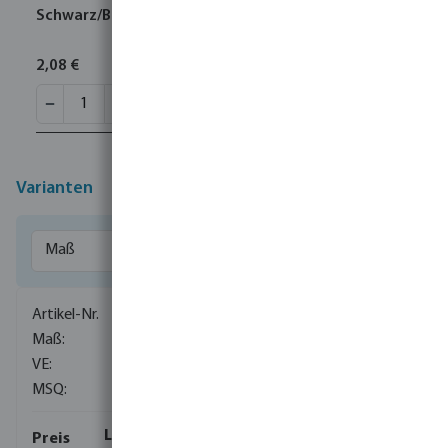
Schwarz/Blau
2,08 €
Varianten
0706816
16 mm
260
1