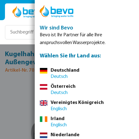
Zum Hauptinhalt springen
Wir sind Bevo
Bevo ist Ihr Partner für alle Ihre
anspruchsvollen Wasserprojekte.
Kugelhahn PP 1" Innengewinde x
Wählen Sie Ihr Land aus:
Außengewinde 6bar Schwarz
Artikel-Nr. 7032150
Deutschland
Deutsch
Bildergalerie überspringen
Österreich
Deutsch
Vereinigtes Königreich
Englisch
Irland
Englisch
Niederlande