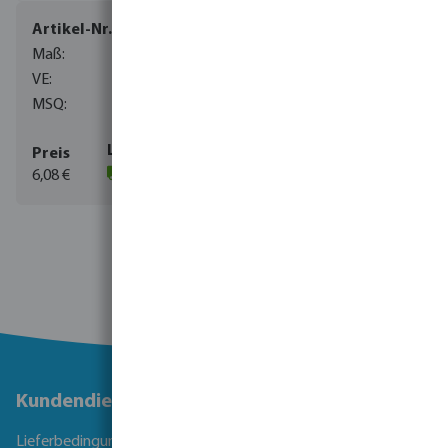
7032150
1"
100
1
6,08 €
(141)
Kundendienst
Lieferbedingungen