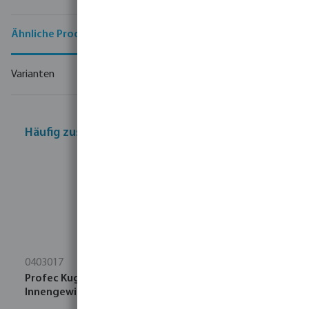
Ähnliche Produkte
Varianten
Häufig zusammen gekauft
0403017
Profec Kugelhahn Messing Vernickelt 1/2"
Innengewinde x Außengewinde 25bar Typ 104