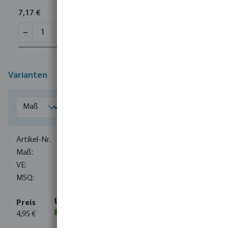
7,17 €
Varianten
7032487
3/4"
100
1
4,95 €
(282)