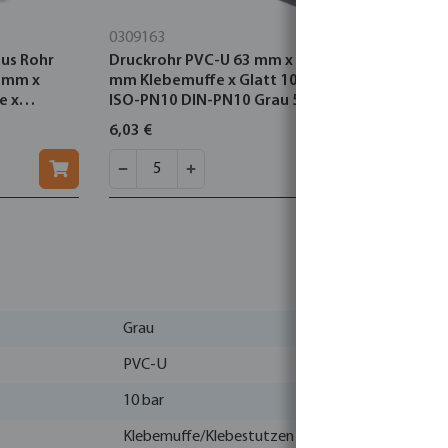
0309163
0309050
us Rohr
Druckrohr PVC-U 63 mm x 3,0
Druckrohr 
3 mm x
mm Klebemuffe x Glatt 10bar
mm Klebem
e x
ISO-PN10 DIN-PN10 Grau 5m
ISO-PN10 
utzen
6,03 €
3,71 €
Grau
PVC-U
10 bar
Klebemuffe/Klebestutzen x Innengewinde