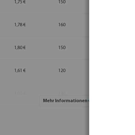
1,75 €
150
20
1,78 €
160
20
1,80 €
150
20
1,61 €
120
20
1,00 €
130
10
Mehr Informationen