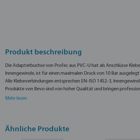
Produkt beschreibung
Die Adapterbuchse von Profec aus PVC-U hat als Anschlüsse Kleb
Innengewinde, ist für einen maximalen Druck von 10 Bar ausgelegt u
Alle Klebeverbindungen entsprechen EN-ISO 1452-3, Innengewind
Produkte von Bevo sind von hoher Qualität und bringen professio
günstigen Preis. Bevo bietet zuverlässige Qualität. Bevo bietet zuv
Mehr lesen
eine Marke des Vertrauens für Pumpen, Bewässerung und Futtersy
und Landwirtschaft.
Ähnliche Produkte