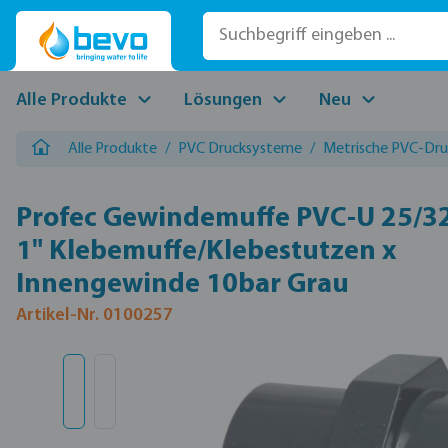
 Hauptinhalt springen
Zur Suche springen
Zur Hauptnavigation springen
Alle Produkte
Lösungen
Neu
Alle Produkte
/
PVC Drucksysteme
/
Metrische PVC-Druc
Profec Gewindemuffe PVC-U 25/3
1" Klebemuffe/Klebestutzen x
Innengewinde 10bar Grau
Artikel-Nr. 0100257
Bildergalerie überspringen