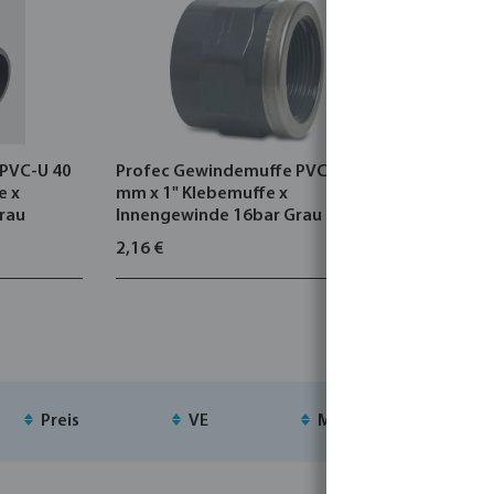
PVC-U 40
Profec Gewindemuffe PVC-U 32
Profec G
e x
mm x 1" Klebemuffe x
16/25 mm 
rau
Innengewinde 16bar Grau mit
Klebemuff
Edelstahl Ring Typ verstärkt
Innengewi
2,16 €
1,83 €
Edelstahl 
Preis
VE
MSQ