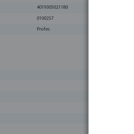
4019305021180
0100257
Profec