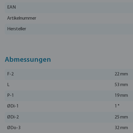
EAN
Artikelnummer
Hersteller
Abmessungen
F-2
22 mm
L
53 mm
P-1
19 mm
ØDi-1
1 "
ØDi-2
25 mm
ØDo-3
32 mm