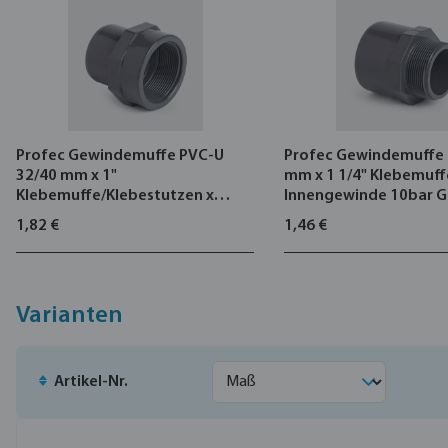
Profec Gewindemuffe PVC-U
Profec Gewindemuffe 
32/40 mm x 1"
mm x 1 1/4" Klebemuff
Klebemuffe/Klebestutzen x
Innengewinde 10bar G
Innengewinde 10bar Grau
1,82 €
1,46 €
Varianten
Artikel-Nr.