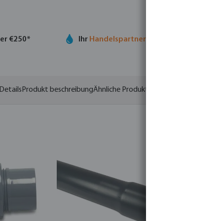
ber €250*
Ihr
Handelspartner
in der Wassertechno
Details
Produkt beschreibung
Ähnliche Produkte
Varianten