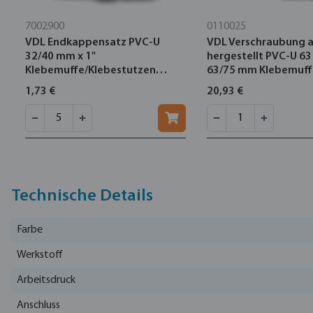
7002900
0110025
VDL Endkappensatz PVC-U
VDL Verschraubung a
32/40 mm x 1"
hergestellt PVC-U 6
Klebemuffe/Klebestutzen
63/75 mm Klebemuff
10bar Grau
Klebemuffe/Klebest
1,73 €
20,93 €
10bar Grau
Technische Details
Farbe
Werkstoff
Arbeitsdruck
Anschluss