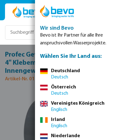
Zum Hauptinhalt springen
Wir sind Bevo
Bevo ist Ihr Partner für alle Ihre
anspruchsvollen Wasserprojekte.
Profec Gewindemuffe PVC-U 75/90 mm x
Wählen Sie Ihr Land aus:
4" Klebemuffe/Klebestutzen x
Innengewinde 10bar Grau
Deutschland
Deutsch
Artikel-Nr. 0101379
Österreich
Deutsch
Bildergalerie überspringen
Vereinigtes Königreich
Englisch
Irland
Englisch
Niederlande