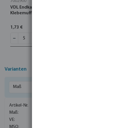
7002900
VDL Endkappensatz PVC-U 32/40 mm x 1"
Klebemuffe/Klebestutzen 10bar Grau
1,73 €
Varianten
0101375
16/20 mm x 1/4"
150
20