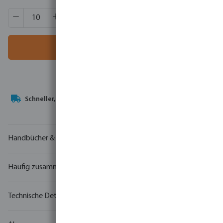
Produkt Anzahl: Gib den gewünschten Wert ein oder benutze
VE:
10 St.
MSQ:
10 St.
In den Warenkorb
Ihr
Handelspartner
in der Wassertechnologie
Handbücher & Zeichnungen
Häufig zusammen gekauft
Technische Details