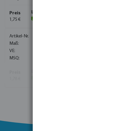
1,75 €
(520)
0100250
16/20 mm x 3/8"
160
20
1,78 €
(320)
Mehr Informationen