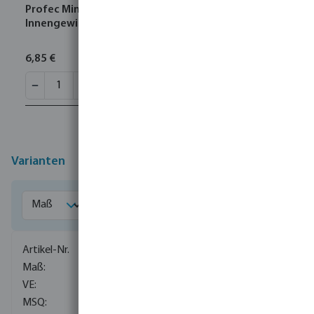
Profec Mini-Kugelhahn Messing Verchromt 1/2"
Innengewinde x Außengewinde 10bar Typ 405
6,85 €
Varianten
0091016
1/4"
210
1