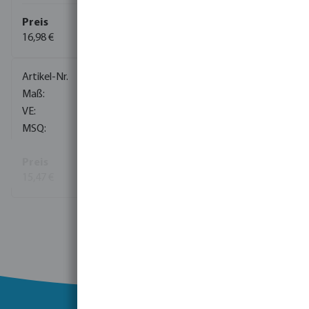
16,98 €
(454)
0091017
3/8"
210
1
15,47 €
(486)
Mehr Informationen