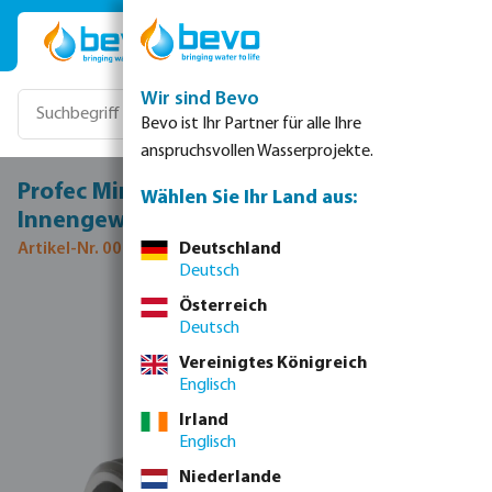
Zum Hauptinhalt springen
Wir sind Bevo
Bevo ist Ihr Partner für alle Ihre
anspruchsvollen Wasserprojekte.
Profec Minikugelhahn Edelstahl 316 1/2"
Wählen Sie Ihr Land aus:
Innengewinde x Außengewinde 40bar
Artikel-Nr. 0091018
Deutschland
Deutsch
Bildergalerie überspringen
Österreich
Deutsch
Vereinigtes Königreich
Englisch
Irland
Englisch
Niederlande