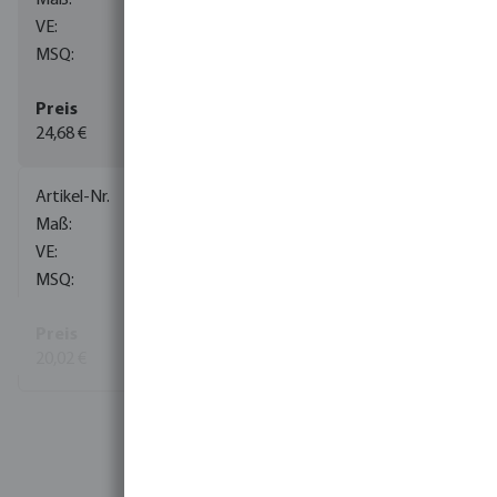
1
1
24,68 €
(32)
0075051
3/4" x 19 mm
50
1
20,02 €
(35)
Mehr Informationen