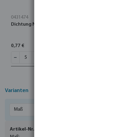
0431474
Dichtung NBR 1" Schwarz Typ Kamlock
0,77 €
Varianten
0075050
1/2" x 13 mm