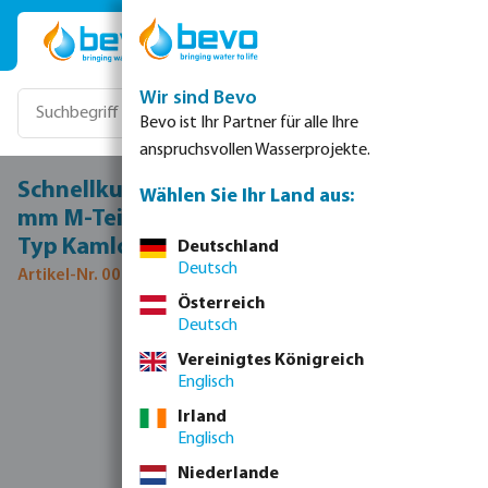
Zum Hauptinhalt springen
Wir sind Bevo
Bevo ist Ihr Partner für alle Ihre
anspruchsvollen Wasserprojekte.
Schnellkupplung Edelstahl 316 1/2" x 13
Wählen Sie Ihr Land aus:
mm M-Teil Kamlock x Schlauchtülle 10bar
Typ Kamlock C
Deutschland
Deutsch
Artikel-Nr. 0075050
Österreich
Deutsch
Bildergalerie überspringen
Vereinigtes Königreich
Englisch
Irland
Englisch
Niederlande