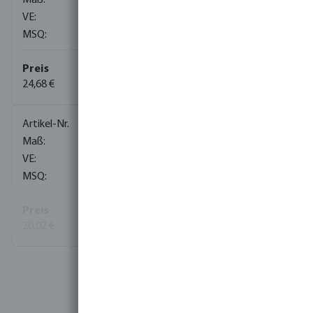
1
1
24,68 €
(32)
0075051
3/4" x 19 mm
50
1
20,02 €
(35)
Mehr Informationen