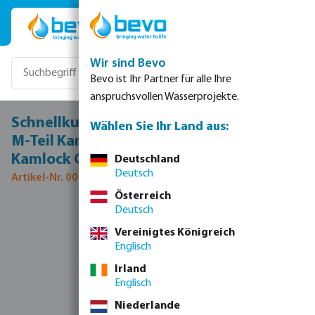
Zum Hauptinhalt springen
Wir sind Bevo
Bevo ist Ihr Partner für alle Ihre
anspruchsvollen Wasserprojekte.
Schnellkupplung Edelstahl 316 2" x 50 mm
Wählen Sie Ihr Land aus:
M-Teil Kamlock x Schlauchtülle 16bar Typ
Kamlock C
Deutschland
Deutsch
Artikel-Nr. 0075055
Österreich
Deutsch
Bildergalerie überspringen
Vereinigtes Königreich
Englisch
Irland
Englisch
Niederlande