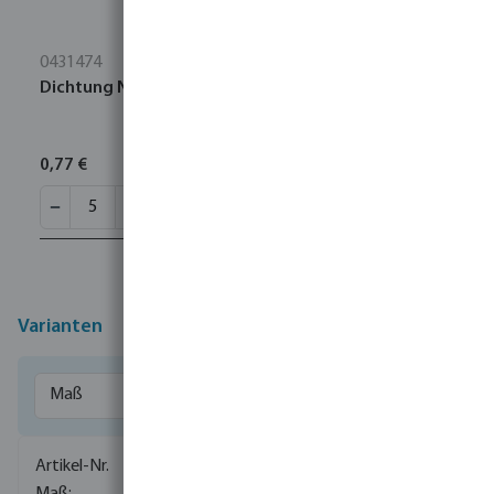
0431474
Dichtung NBR 1" Schwarz Typ Kamlock
0,77 €
Varianten
0075050
1/2" x 13 mm