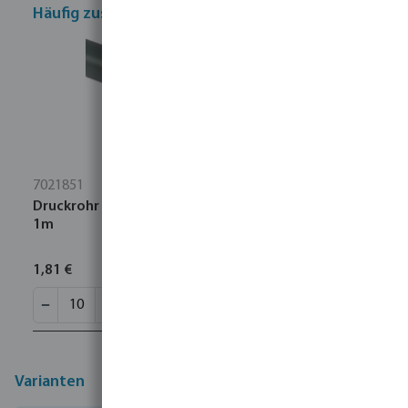
Häufig zusammen gekauft
7021851
Druckrohr PVC-U 25 mm x 1,5 mm Glatt 10bar Grau
1m
1,81 €
Varianten