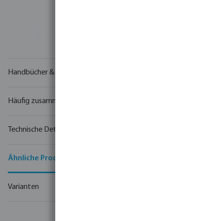
Ihr
Handelspartner
in der Wassertechnologie
Handbücher & Zeichnungen
Häufig zusammen gekauft
Technische Details
Ähnliche Produkte
Varianten