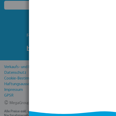
Ein anderes Land wählen
Folgen Sie uns
Verkaufs- und Lieferbedingungen
Datenschutz
Cookie-Bestimmungen
Haftungsausschluss
Impressum
GPSR
©
MegaGroup Trade 2026
Alle Preise exkl. gesetzl. Mehrwertsteuer zzgl.
Versandkosten
und ggf.
Nachnahmegebühren, wenn nicht anders angegeben.