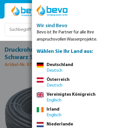
Zum Hauptinhalt springen
Wir sind Bevo
Bevo ist Ihr Partner für alle Ihre
anspruchsvollen Wasserprojekte.
Druckrohr PE40 16 mm x 1,5 mm Glatt 5bar
Wählen Sie Ihr Land aus:
Schwarz 500m
Artikel-Nr. 0700001
Deutschland
Deutsch
Bildergalerie überspringen
Österreich
Deutsch
Vereinigtes Königreich
Englisch
Irland
Englisch
Niederlande