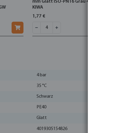
mm Glatt ISO-PN16 Grau 4m
4bar Schw
VGW
KIWA
1,77 €
0,30 €
4 bar
35 °C
Schwarz
PE40
Glatt
4019305154826