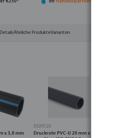
ber €250*
Ihr
Handelspartner
in der Wassertechno
Details
Ähnliche Produkte
Varianten
0329120
7015070
m x 3,0 mm
Druckrohr PVC-U 20 mm x 1,5
Druckrohr