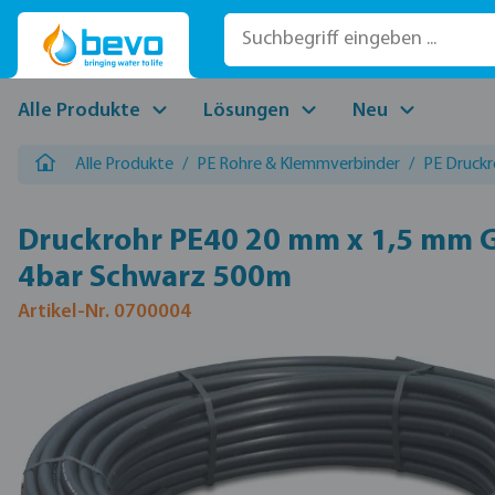
 Hauptinhalt springen
Zur Suche springen
Zur Hauptnavigation springen
Alle Produkte
Lösungen
Neu
Alle Produkte
/
PE Rohre & Klemmverbinder
/
PE Druckr
Druckrohr PE40 20 mm x 1,5 mm G
4bar Schwarz 500m
Artikel-Nr. 0700004
Bildergalerie überspringen