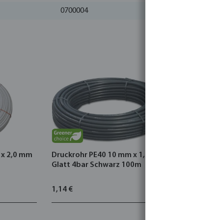
0700004
 x 2,0 mm
Druckrohr PE40 10 mm x 1,2 mm
Druckrohr
Glatt 4bar Schwarz 100m
Glatt SDR
50m KIWA
1,14 €
19,31 €