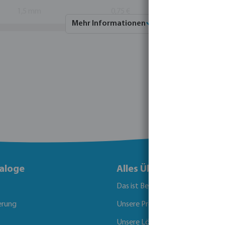
1,5 mm
0,75 €
500
500
Mehr Informationen
aloge
Alles Über Bevo
Das ist Bevo
erung
Unsere Produkte
Unsere Lösungen