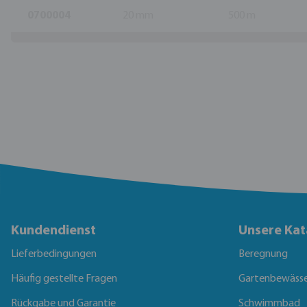
0700004
20 mm
500 m
Kundendienst
Unsere Kat
Lieferbedingungen
Beregnung
Häufig gestellte Fragen
Gartenbewäss
Rückgabe und Garantie
Schwimmbad