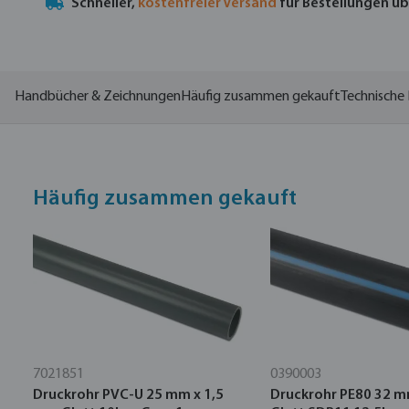
Schneller,
kostenfreier Versand
für Bestellungen ü
Handbücher & Zeichnungen
Häufig zusammen gekauft
Technische 
Häufig zusammen gekauft
7021851
0390003
Druckrohr PVC-U 25 mm x 1,5
Druckrohr PE80 32 m