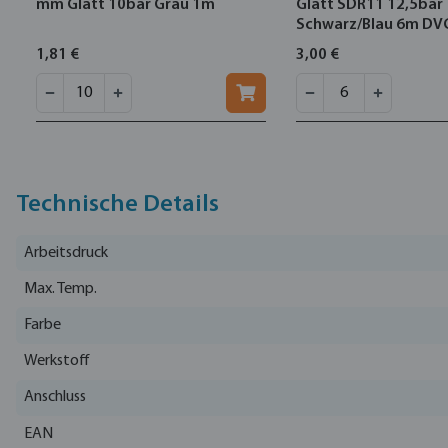
mm Glatt 10bar Grau 1m
Glatt SDR11 12,5bar
Schwarz/Blau 6m D
1,81 €
3,00 €
Technische Details
Arbeitsdruck
Max. Temp.
Farbe
Werkstoff
Anschluss
EAN